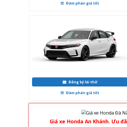
Honda Civic Type R
2.999.000.000 đ
Đăng ký lái thử
Đàm phán giá tốt
Giá xe Honda An Khánh. Ưu đ
Lái thử và cảm nhận xe tại nhà miễn phí
Ưu đãi giá Sốc, tặng tiền mặt tại Honda
A
Tặng thêm phụ kiện chính hãng
Honda
An Khánh
Hỗ trợ vay trả góp lãi s
Thủ tục mua xe nhanh chóng,
hỗ trợ đăng ký, đăng kiểm xe, giao xe tậ