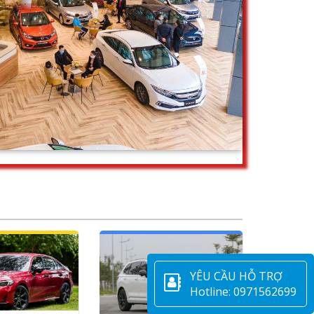
NDA CIVIC AN
GIÁ XE HONDA CRV AN
NH 2025
KHÁNH 2025
da Civic tại An
YÊU CẦU HỖ TRỢ
Giá xe Honda Crv tại An Khánh
08/2026. Giá xe
Hotline: 0971562699
tháng 08/2026. Giá xe Honda
ăn bánh tại Honda
Crv lăn bánh tại Honda An
 Khánh