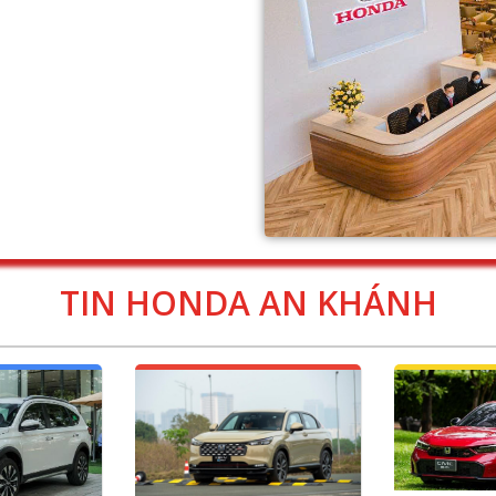
TIN HONDA AN KHÁNH
GIÁ XE HO
GIÁ XE HONDA HRV AN
DA BRV AN
KHÁ
KHÁNH 2025
2025.
Giá xe Hon
Giá xe Honda Hrv tại An Khánh
v tại An Khánh
Khánh tháng 
tháng 08/2026. Giá xe Honda
 Giá xe Honda
Honda Civic l
Hrv lăn bánh tại Honda An
tại Honda An
An