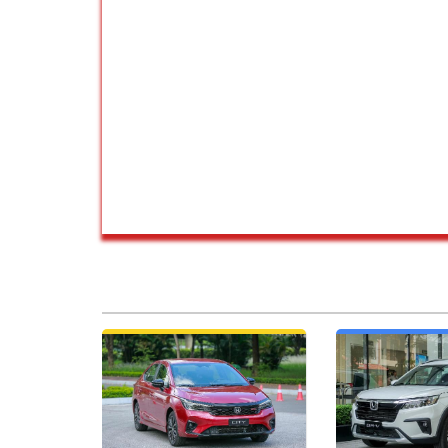
GIÁ XE HONDA CITY AN
GIÁ XE HON
KHÁNH 2025
KHÁNH 
Giá xe Honda City tại An Khánh
Giá xe Honda Br
tháng 08/2026. Giá xe Honda
tháng 08/2026.
City lăn bánh tại Honda An
Brv lăn bánh 