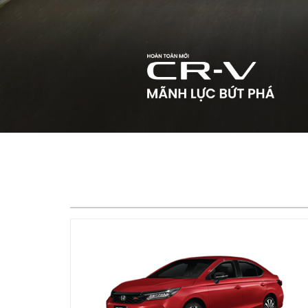
Honda City
499.000.000 đ
Đăng ký lái thử