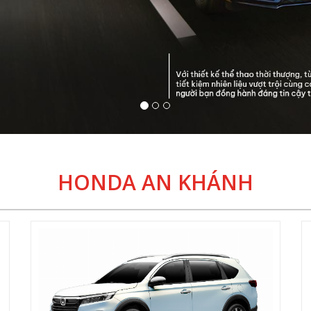
HONDA AN KHÁNH
Honda Brv
629.000.000 đ
Đăng ký lái thử