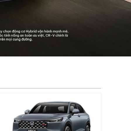
Honda Hrv
699.000.000 đ
Đăng ký lái thử