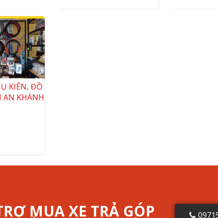
Ụ KIÊN, ĐỒ
I AN KHÁNH
TRỢ MUA XE TRẢ GÓP
0971
P - THỦ TỤC NHANH CHÓNG
VÌ SAO CHỌN HONDA