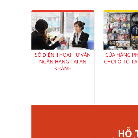
SỐ ĐIỆN THOẠI TƯ VẤN
CỬA HÀNG PH
NGÂN HÀNG TẠI AN
CHƠI Ô TÔ TẠ
KHÁNH
HỖ 
LÃI SUẤT THẤ