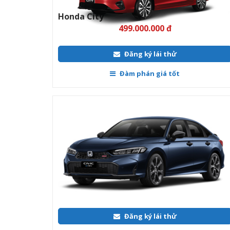
Đàm phán giá tốt
Honda Civic
789.000.000 đ
Đăng ký lái thử
Đàm phán giá tốt