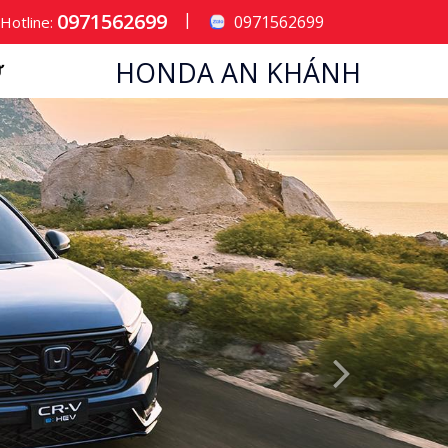
0971562699
|
0971562699
Hotline:
HONDA AN KHÁNH
Ử
Next