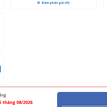
ãi tháng
08/2026
n Khánh
uất thấp.
n nhà.