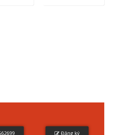
562699
Đăng ký