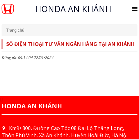
HONDA AN KHÁNH
Trang chủ
SỐ ĐIỆN THOẠI TƯ VẤN NGÂN HÀNG TẠI AN KHÁNH
Đăng lúc 09:14:04 22/01/2024
HONDA AN KHÁNH
Km9+800, Đường Cao Tốc 08 Đại Lộ Thăng Long,
Thôn Phú Vinh, Xã An Khánh, Huyện Hoài Đức, Hà Nội