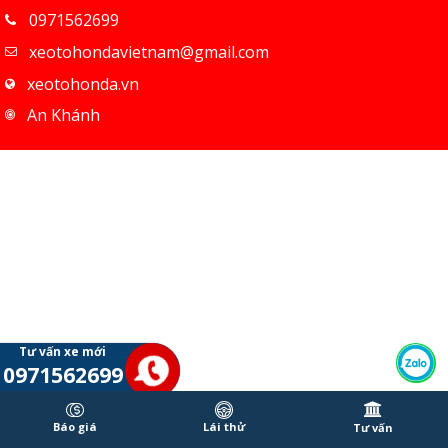
0971562699
xeotohondavietnam@gmail.com
xeotohonda.vn
An Khánh
Tư vấn xe mới
0971562699
Báo giá
Lái thử
Tư vấn